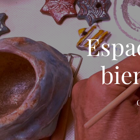
Espac
bie