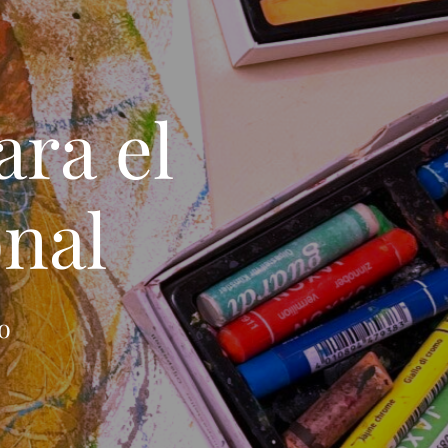
ara el
onal
o