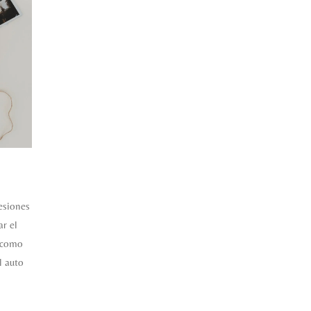
esiones
r el
e como
l auto