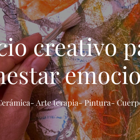
io creativo p
nestar emoci
Cerámica- Arte terapia- Pintura- Cuerp